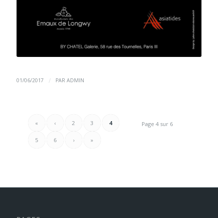
/
01/06/2017
PAR
ADMIN
«
‹
2
3
4
Page 4 sur 6
5
6
›
»