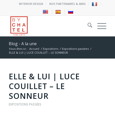
INTERIOR DESIGN
NOS PARTENAIRES & AMIS
Blog - A la une
Vous êtes ici :
Accueil
/
Expositions
/
Expositions passées
/
ELLE & LUI | LUCE COUILLET – LE SONNEUR
ELLE & LUI | LUCE
COUILLET – LE
SONNEUR
EXPOSITIONS PASSÉES